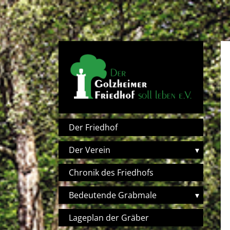
Direkt zum Inhalt
Hauptnavigation
Der Friedhof
Der Verein
▾
Chronik des Friedhofs
Bedeutende Grabmale
▾
Lageplan der Gräber