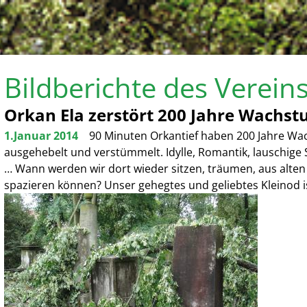
Bildberichte des Verein
Orkan Ela zerstört 200 Jahre Wachs
1.Januar 2014
90 Minuten Orkantief haben 200 Jahre Wa
ausgehebelt und verstümmelt. Idylle, Romantik, lauschige S
… Wann werden wir dort wieder sitzen, träumen, aus alten
spazieren können? Unser gehegtes und geliebtes Kleinod ist