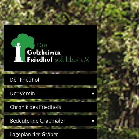
Direkt zum Inhalt
Hauptnavigation
Der Friedhof
Der Verein
▾
Chronik des Friedhofs
Bedeutende Grabmale
▾
Lageplan der Gräber