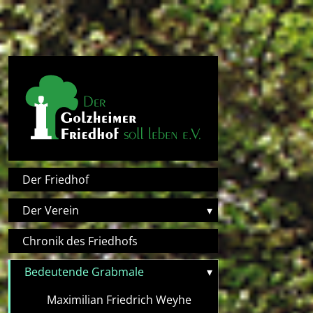
Direkt zum Inhalt
Hauptnavigation
Der Friedhof
Der Verein
▾
Chronik des Friedhofs
Bedeutende Grabmale
▾
Maximilian Friedrich Weyhe