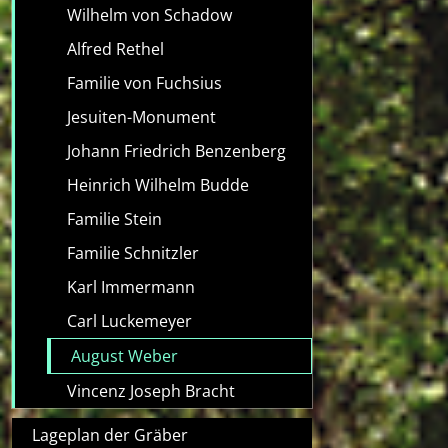
Wilhelm von Schadow
Alfred Rethel
Familie von Fuchsius
Jesuiten-Monument
Johann Friedrich Benzenberg
Heinrich Wilhelm Budde
Familie Stein
Familie Schnitzler
Karl Immermann
Carl Luckemeyer
August Weber
Vincenz Joseph Bracht
Lageplan der Gräber