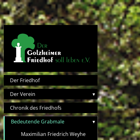
Direkt zum Inhalt
Hauptnavigation
Der Friedhof
Der Verein
▾
Chronik des Friedhofs
Bedeutende Grabmale
▾
Maximilian Friedrich Weyhe