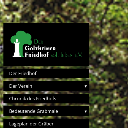
Direkt zum Inhalt
Hauptnavigation
Der Friedhof
Der Verein
▾
Chronik des Friedhofs
Bedeutende Grabmale
▾
Lageplan der Gräber