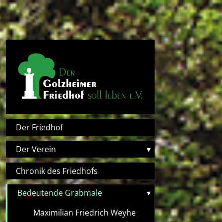
Direkt zum Inhalt
Hauptnavigation
Der Friedhof
Der Verein
▾
Chronik des Friedhofs
Bedeutende Grabmale
▾
Maximilian Friedrich Weyhe