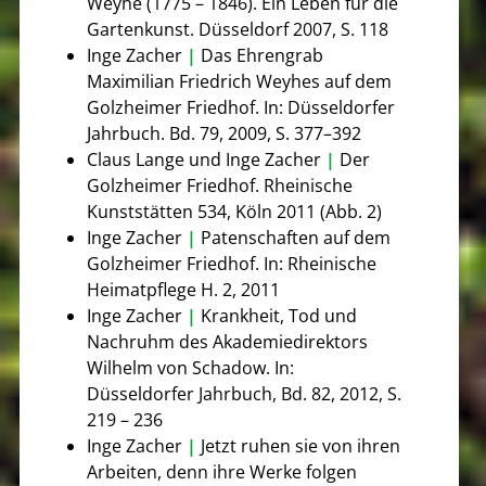
Weyhe (1775 – 1846). Ein Leben für die
Gartenkunst. Düsseldorf 2007, S. 118
Inge Zacher
|
Das Ehrengrab
Maximilian Friedrich Weyhes auf dem
Golzheimer Friedhof. In: Düsseldorfer
Jahrbuch. Bd. 79, 2009, S. 377–392
Claus Lange und Inge Zacher
|
Der
Golzheimer Friedhof. Rheinische
Kunststätten 534, Köln 2011 (Abb. 2)
Inge Zacher
|
Patenschaften auf dem
Golzheimer Friedhof. In: Rheinische
Heimatpflege H. 2, 2011
Inge Zacher
|
Krankheit, Tod und
Nachruhm des Akademiedirektors
Wilhelm von Schadow. In:
Düsseldorfer Jahrbuch, Bd. 82, 2012, S.
219 – 236
Inge Zacher
|
Jetzt ruhen sie von ihren
Arbeiten, denn ihre Werke folgen