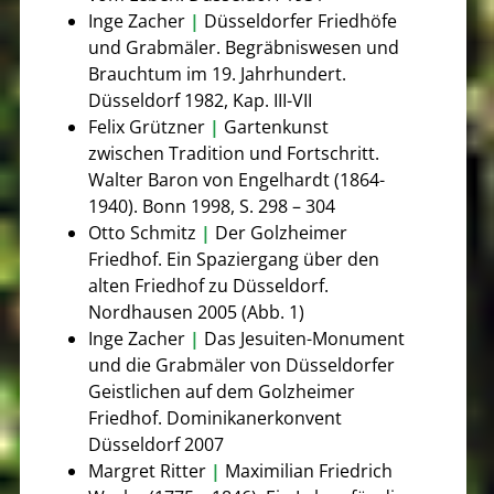
Inge Zacher
|
Düsseldorfer Friedhöfe
und Grabmäler. Begräbniswesen und
Brauchtum im 19. Jahrhundert.
Düsseldorf 1982, Kap. III-VII
Felix Grützner
|
Gartenkunst
zwischen Tradition und Fortschritt.
Walter Baron von Engelhardt (1864-
1940). Bonn 1998, S. 298 – 304
Otto Schmitz
|
Der Golzheimer
Friedhof. Ein Spaziergang über den
alten Friedhof zu Düsseldorf.
Nordhausen 2005 (Abb. 1)
Inge Zacher
|
Das Jesuiten-Monument
und die Grabmäler von Düsseldorfer
Geistlichen auf dem Golzheimer
Friedhof. Dominikanerkonvent
Düsseldorf 2007
Margret Ritter
|
Maximilian Friedrich