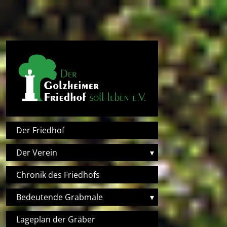
Direkt zum Inhalt
Hauptnavigation
Der Friedhof
Der Verein
▾
Chronik des Friedhofs
Bedeutende Grabmale
▾
Lageplan der Gräber