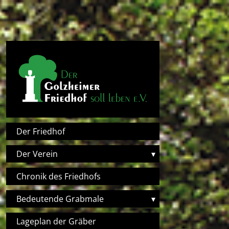
Direkt zum Inhalt
Hauptnavigation
Der Friedhof
Der Verein
▾
Chronik des Friedhofs
Bedeutende Grabmale
▾
Lageplan der Gräber