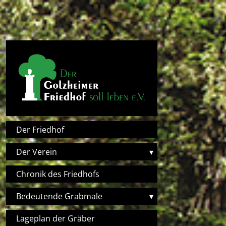
Direkt zum Inhalt
Hauptnavigation
Der Friedhof
Der Verein
▾
Chronik des Friedhofs
Bedeutende Grabmale
▾
Lageplan der Gräber