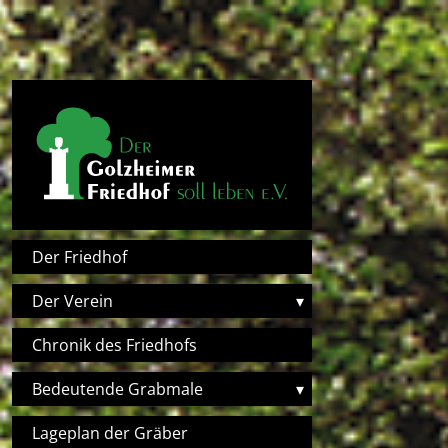
Direkt zum Inhalt
Hauptnavigation
Der Friedhof
Der Verein
▾
Chronik des Friedhofs
Bedeutende Grabmale
▾
Lageplan der Gräber