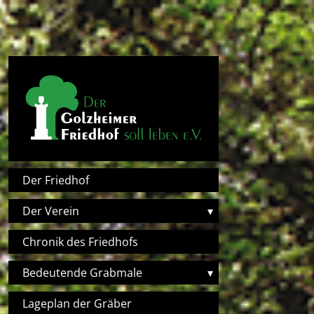
Direkt zum Inhalt
Hauptnavigation
Der Friedhof
Der Verein
▾
Chronik des Friedhofs
Bedeutende Grabmale
▾
Lageplan der Gräber