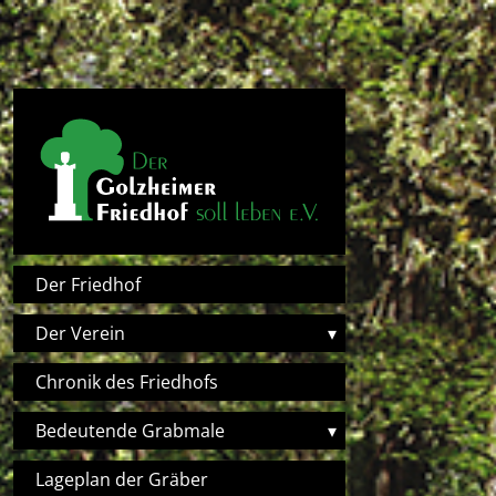
Direkt zum Inhalt
Hauptnavigation
Der Friedhof
Der Verein
▾
Chronik des Friedhofs
Bedeutende Grabmale
▾
Lageplan der Gräber