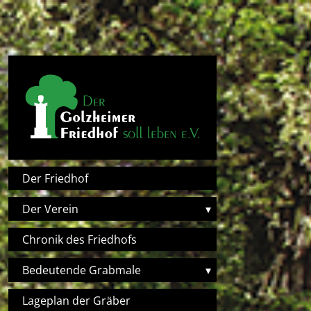
Direkt zum Inhalt
Hauptnavigation
Der Friedhof
Der Verein
▾
Chronik des Friedhofs
Bedeutende Grabmale
▾
Lageplan der Gräber