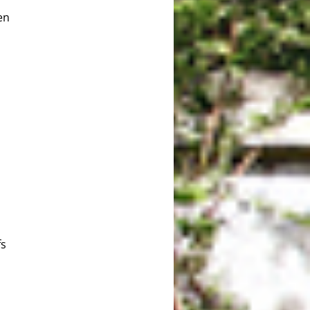
en
fs