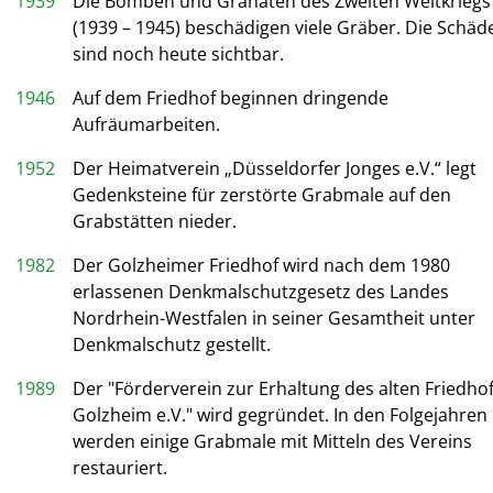
1939
Die Bomben und Granaten des Zweiten Weltkriegs
(1939 – 1945) beschädigen viele Gräber. Die Schäd
sind noch heute sichtbar.
1946
Auf dem Friedhof beginnen dringende
Aufräumarbeiten.
1952
Der Heimatverein „Düsseldorfer Jonges e.V.“ legt
Gedenksteine für zerstörte Grabmale auf den
Grabstätten nieder.
1982
Der Golzheimer Friedhof wird nach dem 1980
erlassenen Denkmalschutzgesetz des Landes
Nordrhein-Westfalen in seiner Gesamtheit unter
Denkmalschutz gestellt.
1989
Der "Förderverein zur Erhaltung des alten Friedho
Golzheim e.V." wird gegründet. In den Folgejahren
werden einige Grabmale mit Mitteln des Vereins
restauriert.