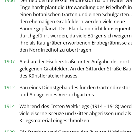
1906
Der neu berufene Gartendirektor Baron Walter vo
Engelhardt plant die Umwandlung des Friedhofs in
einen botanischen Garten und einen Schulgarten. 
den ehemaligen Grabfeldern werden viele neue
Bäume gepflanzt. Der Plan kann nicht konsequent
durchgeführt werden, da viele Bürger sich weigern
ihre als Kaufgräber erworbenen Erbbegräbnisse a
den Nordfriedhof zu übertragen.
1907
Ausbau der Fischerstraße unter Aufgabe der dort
gelegenen Grabfelder. An der Sittarder Straße Bau
des Künstleratelierhauses.
1912
Bau eines Dienstgebäudes für den Gartendirektor
und Anlage eines Versuchgartens.
1914
Während des Ersten Weltkriegs (1914 – 1918) wer
viele eiserne Kreuze und Gitter abgerissen und als
Kriegsmaterial eingeschmolzen.