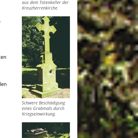
aus dem Totenkeller der
Kreuzherrenkirche.
r
ten
den
Schwere Beschädigung
eines Grabmals durch
Kriegseinwirkung.