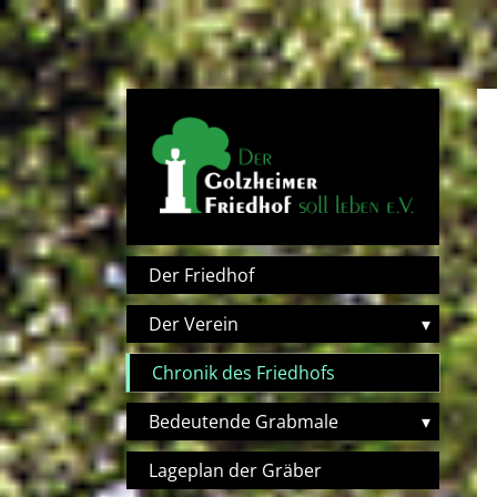
Direkt zum Inhalt
Hauptnavigation
Der Friedhof
Der Verein
▾
Chronik des Friedhofs
Bedeutende Grabmale
▾
Lageplan der Gräber