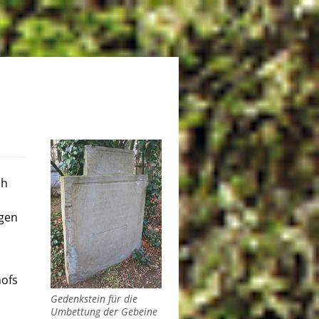
ph
egen
hofs
Gedenkstein für die
Umbettung der Gebeine