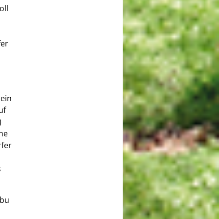
oll
fer
ein
uf
)
ene
rfer
s
abu