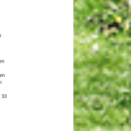
m
en
ren
h
 33