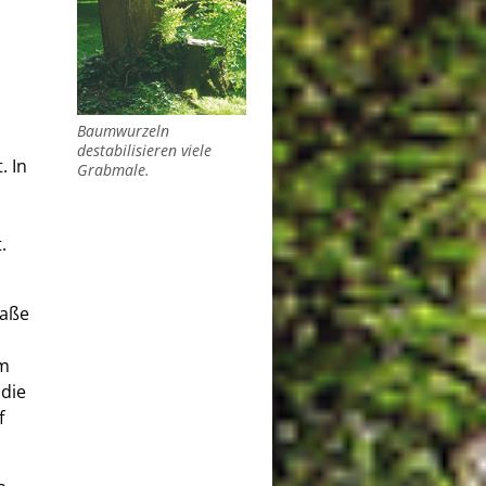
Baumwurzeln
destabilisieren viele
. In
Grabmale.
.
raße
um
die
f