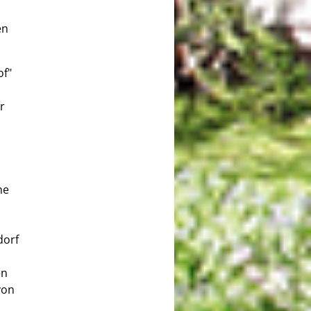
en
of"
r
he
dorf
en
von