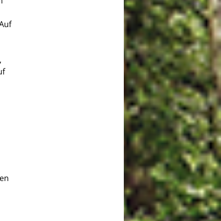
n
Auf
,
uf
den