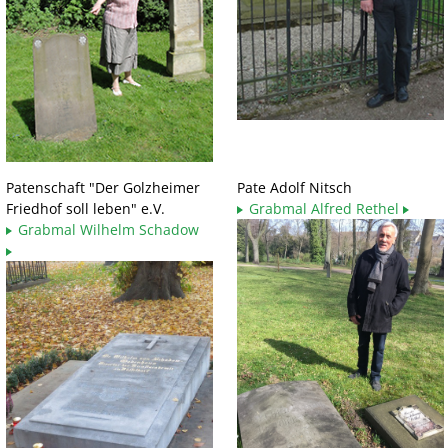
Patenschaft "Der Golzheimer
Pate Adolf Nitsch
Friedhof soll leben" e.V.
Grabmal Alfred Rethel
Grabmal Wilhelm Schadow