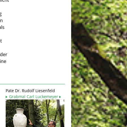
nicht
g
en
ls
t
oder
ine
Pate Dr. Rudolf Liesenfeld
Grabmal Carl Luckemeyer