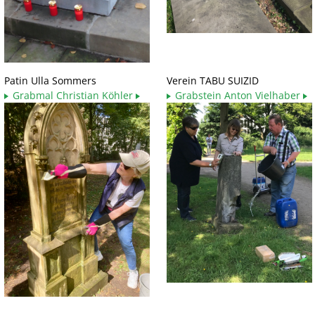
Patin Ulla Sommers
Verein TABU SUIZID
Grabmal Christian Köhler
Grabstein Anton Vielhaber