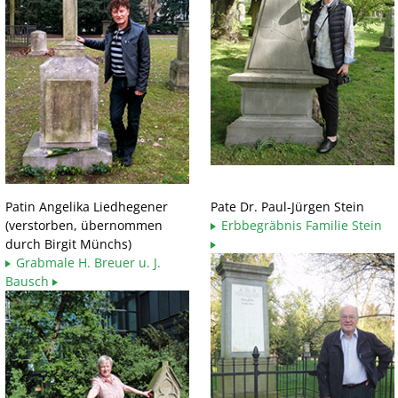
Patin Angelika Liedhegener
Pate Dr. Paul-Jürgen Stein
(verstorben, übernommen
Erbbegräbnis Familie Stein
durch Birgit Münchs)
Grabmale H. Breuer u. J.
Bausch