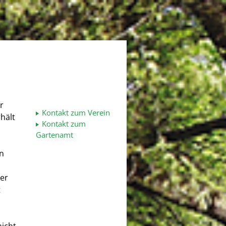
r
Kontakt zum Verein
hält
Kontakt zum
Gartenamt
en
ler
t