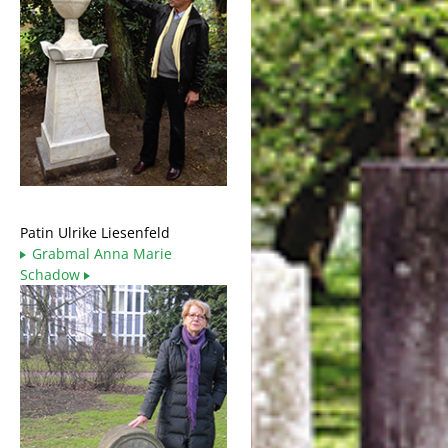
Patin Ulrike Liesenfeld
Grabmal Anna Marie
Schadow