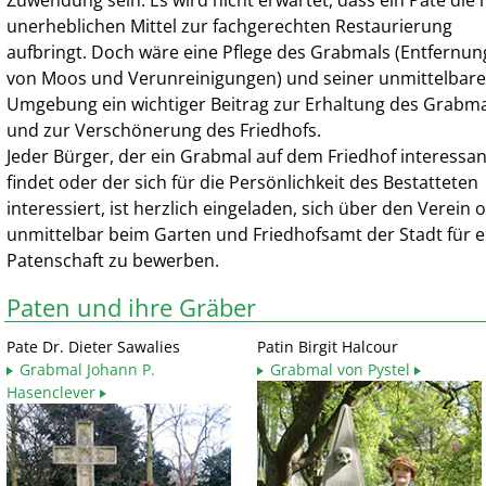
Zuwendung sein. Es wird nicht erwartet, dass ein Pate die 
unerheblichen Mittel zur fachgerechten Restaurierung
aufbringt. Doch wäre eine Pflege des Grabmals (Entfernun
von Moos und Verunreinigungen) und seiner unmittelbar
Umgebung ein wichtiger Beitrag zur Erhaltung des Grabma
und zur Verschönerung des Friedhofs.
Jeder Bürger, der ein Grabmal auf dem Friedhof interessan
findet oder der sich für die Persönlichkeit des Bestatteten
interessiert, ist herzlich eingeladen, sich über den Verein 
unmittelbar beim Garten und Friedhofsamt der Stadt für e
Patenschaft zu bewerben.
Paten und ihre Gräber
Pate Dr. Dieter Sawalies
Patin Birgit Halcour
Grabmal Johann P.
Grabmal von Pystel
Hasenclever