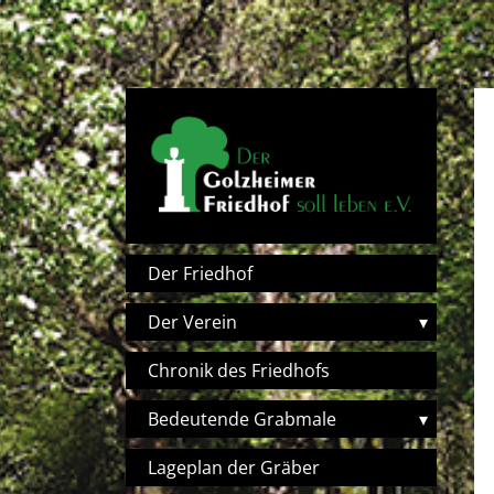
Direkt zum Inhalt
Hauptnavigation
Der Friedhof
Der Verein
▾
Chronik des Friedhofs
Bedeutende Grabmale
▾
Lageplan der Gräber