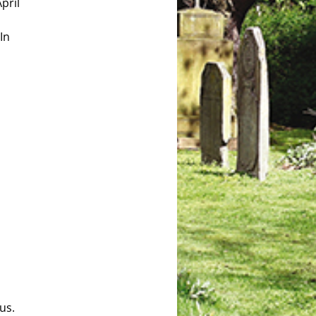
pril
In
us.