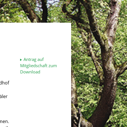
Antrag auf
Mitgliedschaft zum
Download
edhof
äler
men.