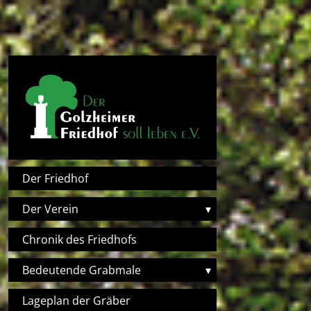
Direkt zum Inhalt
Hauptnavigation
Der Friedhof
Der Verein
▾
Chronik des Friedhofs
Bedeutende Grabmale
▾
Lageplan der Gräber