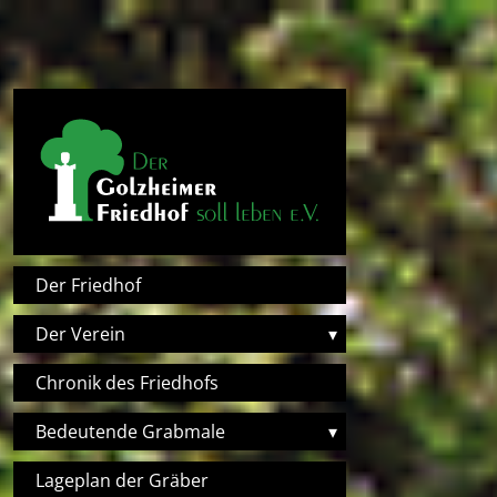
Direkt zum Inhalt
Hauptnavigation
Der Friedhof
Der Verein
▾
Chronik des Friedhofs
Bedeutende Grabmale
▾
Lageplan der Gräber