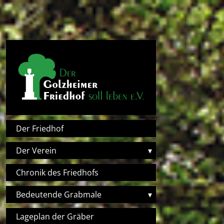
Direkt zum Inhalt
Hauptnavigation
Der Friedhof
Der Verein
▾
Chronik des Friedhofs
Bedeutende Grabmale
▾
Lageplan der Gräber