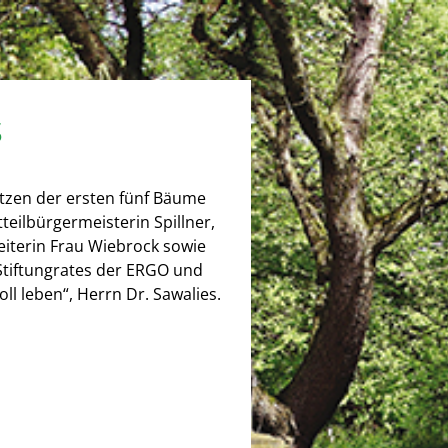
s
tzen der ersten fünf Bäume
teilbürgermeisterin Spillner,
beiterin Frau Wiebrock sowie
Stiftungrates der ERGO und
l leben“, Herrn Dr. Sawalies.