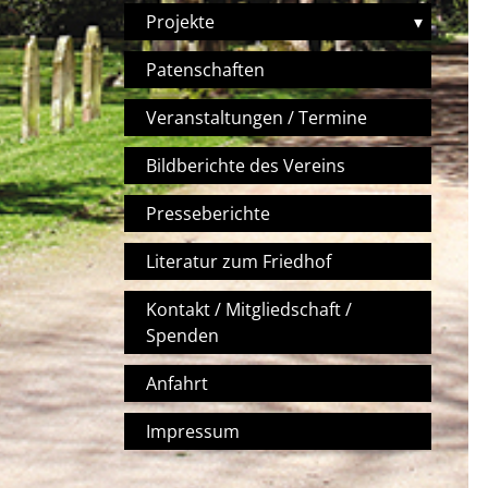
Projekte
▾
Patenschaften
Veranstaltungen / Termine
Bildberichte des Vereins
Presseberichte
Literatur zum Friedhof
Kontakt / Mitgliedschaft /
Spenden
Anfahrt
Impressum