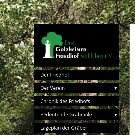
Direkt zum Inhalt
Hauptnavigation
Der Friedhof
Der Verein
▾
Chronik des Friedhofs
Bedeutende Grabmale
▾
Lageplan der Gräber