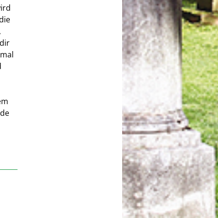
wird
die
,
dir
kmal
d
ßem
dde