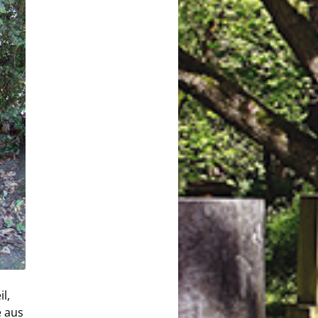
l,
e aus