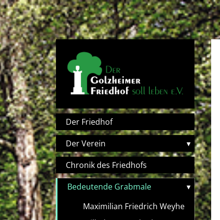
Direkt zum Inhalt
Hauptnavigation
Der Friedhof
Der Verein
▾
Chronik des Friedhofs
Bedeutende Grabmale
▾
Maximilian Friedrich Weyhe