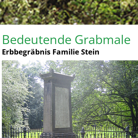
Bedeutende Grabmale
Erbbegräbnis Familie Stein