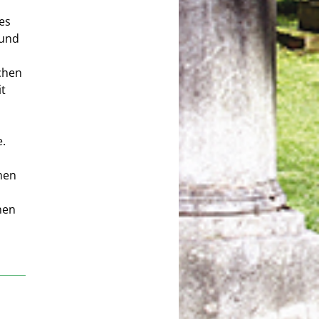
es
 und
chen
it
e.
hmen
nen