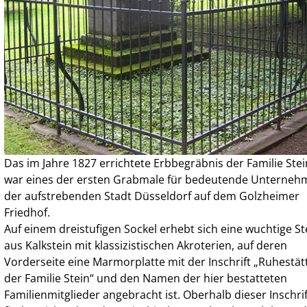
Das im Jahre 1827 errichtete Erbbegräbnis der Familie Stei
war eines der ersten Grabmale für bedeutende Unterneh
der aufstrebenden Stadt Düsseldorf auf dem Golzheimer
Friedhof.
Auf einem dreistufigen Sockel erhebt sich eine wuchtige St
aus Kalkstein mit klassizistischen Akroterien, auf deren
Vorderseite eine Marmorplatte mit der Inschrift „Ruhestät
der Familie Stein“ und den Namen der hier bestatteten
Familienmitglieder angebracht ist. Oberhalb dieser Inschrif