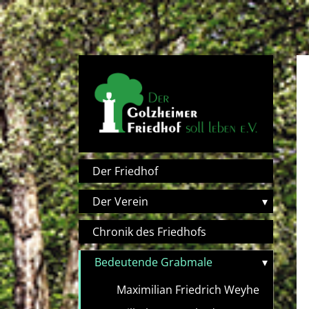
Direkt zum Inhalt
Hauptnavigation
Der Friedhof
Der Verein
▾
Chronik des Friedhofs
Bedeutende Grabmale
▾
Maximilian Friedrich Weyhe