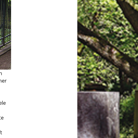
n
mer
ele
te
t